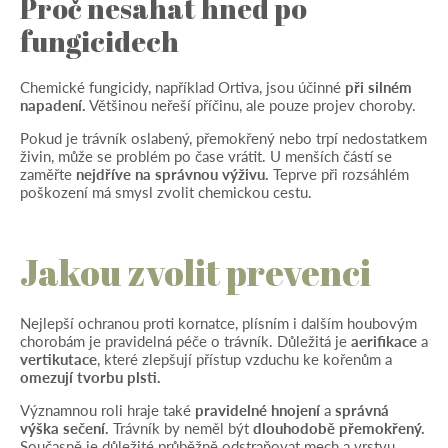
Proč nesahat hned po
fungicidech
Chemické fungicidy, například Ortiva, jsou účinné
při silném
napadení.
Většinou neřeší příčinu, ale pouze projev choroby.
Pokud je trávník oslabený, přemokřený nebo trpí nedostatkem
živin, může se problém po čase vrátit. U menších částí se
zaměřte
nejdříve na správnou výživu.
Teprve při rozsáhlém
poškození má smysl zvolit chemickou cestu.
Jakou zvolit prevenci
Nejlepší ochranou proti kornatce, plísním i dalším houbovým
chorobám je pravidelná péče o trávník. Důležitá je
aerifikace
a
vertikutace
, které zlepšují přístup vzduchu ke kořenům a
omezují tvorbu plsti.
Významnou roli hraje také
pravidelné hnojení
a
správná
výška sečení.
Trávník by neměl být
dlouhodobě přemokřený.
Současně je důležité průběžně odstraňovat mech a vrstvu