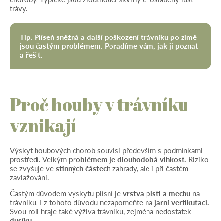
trávy.
Tip:
Plíseň sněžná a další poškození trávníku po zimě
jsou častým problémem. Poradíme vám, jak ji poznat
a řešit.
Proč houby v trávníku
vznikají
Výskyt houbových chorob souvisí především s podmínkami
prostředí. Velkým
problémem je dlouhodobá vlhkost.
Riziko
se zvyšuje ve
stinných částech
zahrady, ale i při častém
zavlažování.
Častým důvodem výskytu plísní je
vrstva plsti a mechu
na
trávníku. I z tohoto důvodu nezapomeňte na
jarní vertikutaci.
Svou roli hraje také výživa trávníku, zejména nedostatek
dusíku.