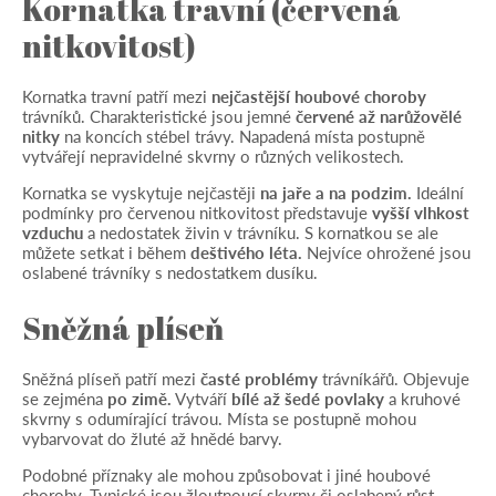
Kornatka travní (červená
nitkovitost)
Kornatka travní patří mezi
nejčastější houbové choroby
trávníků. Charakteristické jsou jemné
červené až narůžovělé
nitky
na koncích stébel trávy. Napadená místa postupně
vytvářejí nepravidelné skvrny o různých velikostech.
Kornatka se vyskytuje nejčastěji
na jaře a na podzim.
Ideální
podmínky pro červenou nitkovitost představuje
vyšší vlhkost
vzduchu
a nedostatek živin v trávníku. S kornatkou se ale
můžete setkat i během
deštivého léta.
Nejvíce ohrožené jsou
oslabené trávníky s nedostatkem dusíku.
Sněžná plíseň
Sněžná plíseň patří mezi
časté problémy
trávníkářů. Objevuje
se zejména
po zimě.
Vytváří
bílé až šedé povlaky
a kruhové
skvrny s odumírající trávou. Místa se postupně mohou
vybarvovat do žluté až hnědé barvy.
Podobné příznaky ale mohou způsobovat i jiné houbové
choroby. Typické jsou žloutnoucí skvrny či oslabený růst