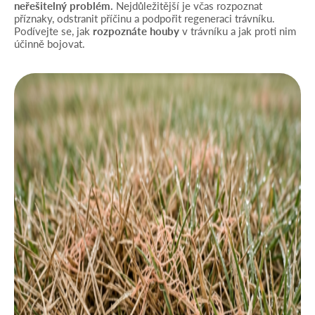
neřešitelný problém.
Nejdůležitější je včas rozpoznat
příznaky, odstranit příčinu a podpořit regeneraci trávníku.
Podívejte se, jak
rozpoznáte houby
v trávníku a jak proti nim
účinně bojovat.