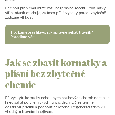
Příčinou problémů může být i
nesprávné sečení.
Příliš nízký
střih trávník oslabuje, zatímco příliš vysoký porost zbytečně
zadržuje vlhkost.
Tip: Lámete si hlavu,
jak správně sekat trávník?
Poradíme vám.
Jak se zbavit kornatky a
plísní bez zbytečné
chemie
Při výskytu kornatky nebo jiných houbových chorob nemusíte
hned sahat po chemických fungicidech. Důležitější je
odstranit příčinu
a podpořit přirozenou regeneraci trávníku
vhodným
travním
hnojivem.