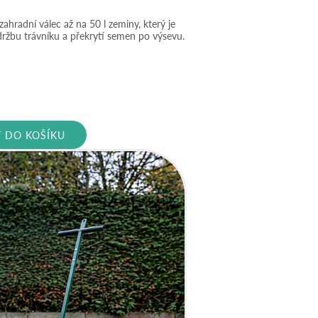
ahradní válec až na 50 l zeminy, který je
ržbu trávníku a překrytí semen po výsevu.
Aktuální
cena
je:
T DO KOŠÍKU
2
490 Kč.