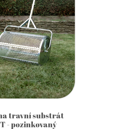
na travní substrát
T - pozinkovaný