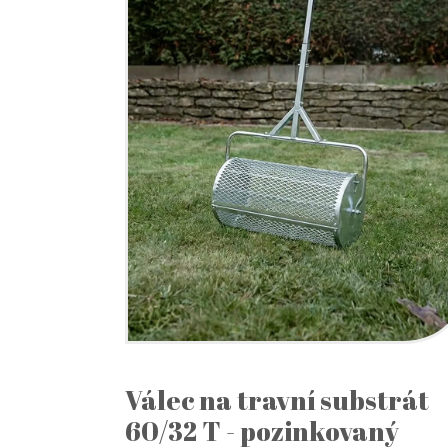
Válec na travní substrát
60/32 T - pozinkovaný