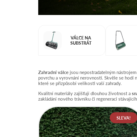
VÁLCE NA
SUBSTRÁT
Zahradní válce
jsou nepostradatelným nástrojem p
povrchu a vyrovnání nerovností. Skvěle se hodí n
které se přizpůsobí velikosti vaší zahrady.
Kvalitní materiály zajišťují dlouhou životnost a
sn
zakládání nového trávníku či regeneraci stávajíc
SLEVA!