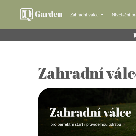
Zahradní válce
Nivelační b
Zahradní válc