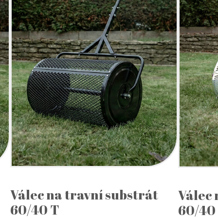
Válec na travní substrát
Válec 
60/40 T
60/40 