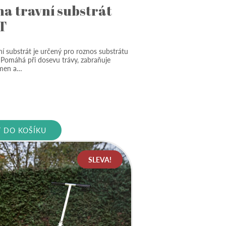
na travní substrát
 T
ní substrát je určený pro roznos substrátu
 Pomáhá při dosevu trávy, zabraňuje
emen a…
Aktuální
cena
je:
T DO KOŠÍKU
1
849 Kč.
SLEVA!