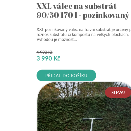
XXL válec na substrát
90/50 170 l - pozinkovaný
XXL pozinkovaný válec na travní substrát je určený 
roznos substrátu či kompostu na velkých plochách.
Výhodou je možnost…
4 990
Kč
Původní
Aktuální
3 990
Kč
cena
cena
byla:
je:
PŘIDAT DO KOŠÍKU
4
3
990 Kč.
990 Kč.
SLEVA!