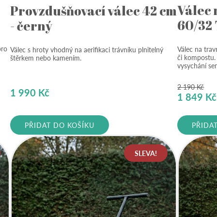
Válec 
Provzdušňovací válec 42 cm
60/32
- černý
pro
Válec na trav
Válec s hroty vhodný na aerifikaci trávníku plnitelný
či kompostu.
štěrkem nebo kamením.
vysychání s
2 190
Kč
1 990
Kč
Původní
1 849
Kč
cena
byla:
PŘIDAT DO KOŠÍKU
PŘIDA
2
190 Kč.
SLEVA!