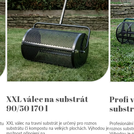
XXL válec na substrát
Profi 
90/50 170 l
substr
XXL válec na travní substrát je určený pro roznos
átu
Profesionální
substrátu či kompostu na velkých plochách. Výhodou je
roznos subst
možnost připojení na…
Výhodou je 