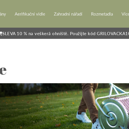
rány
Aerifikační vidle
Zahradní nářadí
Rozmetadla
Víc
SLEVA 10 % na veškerá ohniště. Použijte kód GRILOVACKA1
e