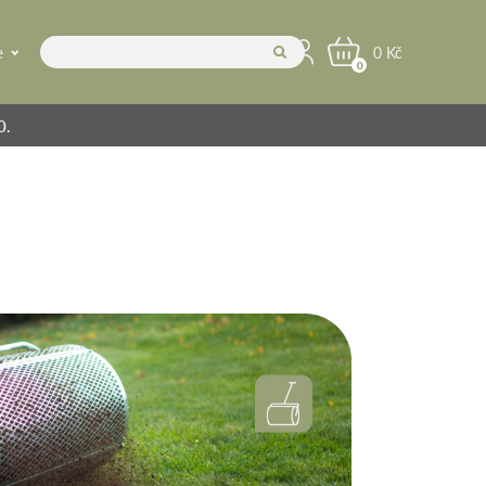
e
0 Kč
0
0.