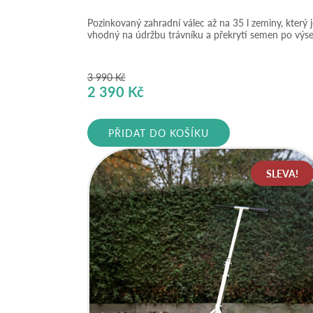
Pozinkovaný zahradní válec až na 35 l zeminy, který j
vhodný na údržbu trávníku a překrytí semen po výse
3 990
Kč
Původní
Aktuální
2 390
Kč
cena
cena
byla:
je:
PŘIDAT DO KOŠÍKU
3
2
990 Kč.
390 Kč.
SLEVA!