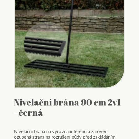
Nivelační brána 90 cm 2v1
- černá
Nivelační brána na vyrovnání terénu a zároveň
ozubená strana na rozrušení půdy před zakládáním