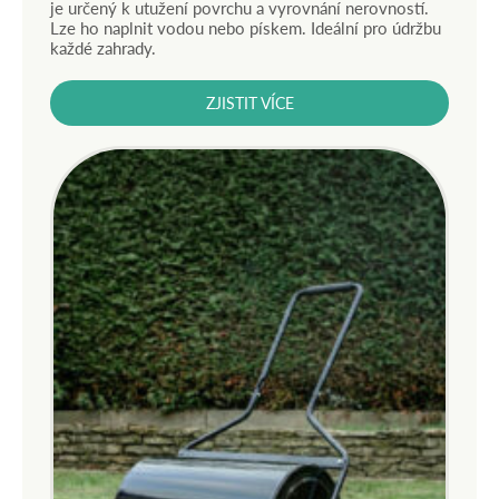
je určený k utužení povrchu a vyrovnání nerovností.
Lze ho naplnit vodou nebo pískem. Ideální pro údržbu
každé zahrady.
ZJISTIT VÍCE