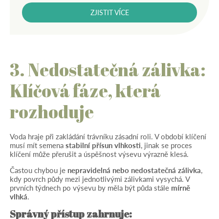
ZJISTIT VÍCE
3. Nedostatečná zálivka:
Klíčová fáze, která
rozhoduje
Voda hraje při zakládání trávníku zásadní roli. V období klíčení
musí mít semena
stabilní přísun vlhkosti
, jinak se proces
klíčení může přerušit a úspěšnost výsevu výrazně klesá.
Častou chybou je
nepravidelná nebo nedostatečná zálivka
,
kdy povrch půdy mezi jednotlivými zálivkami vysychá. V
prvních týdnech po výsevu by měla být půda stále
mírně
vlhká
.
Správný přístup zahrnuje: