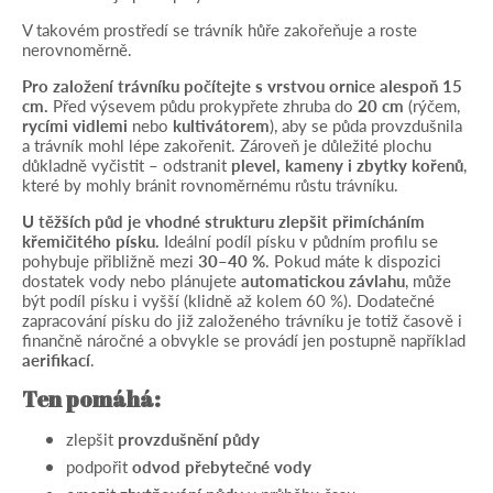
V takovém prostředí se trávník hůře zakořeňuje a roste
nerovnoměrně.
Pro založení trávníku počítejte s vrstvou ornice alespoň 15
cm.
Před výsevem půdu prokypřete zhruba do
20 cm
(rýčem,
rycími vidlemi
nebo
kultivátorem
), aby se půda provzdušnila
a trávník mohl lépe zakořenit. Zároveň je důležité plochu
důkladně vyčistit – odstranit
plevel, kameny i zbytky kořenů
,
které by mohly bránit rovnoměrnému růstu trávníku.
U těžších půd je vhodné strukturu zlepšit přimícháním
křemičitého písku.
Ideální podíl písku v půdním profilu se
pohybuje přibližně mezi
30–40 %
. Pokud máte k dispozici
dostatek vody nebo plánujete
automatickou závlahu
, může
být podíl písku i vyšší (klidně až kolem 60 %). Dodatečné
zapracování písku do již založeného trávníku je totiž časově i
finančně náročné a obvykle se provádí jen postupně například
aerifikací
.
Ten pomáhá:
zlepšit
provzdušnění půdy
podpořit
odvod přebytečné vody