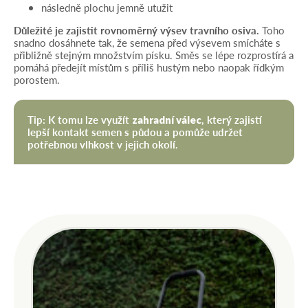
následně plochu jemně utužit
Důležité je zajistit rovnoměrný výsev travního osiva.
Toho
snadno dosáhnete tak, že semena před výsevem smícháte s
přibližně stejným množstvím písku. Směs se lépe rozprostírá a
pomáhá předejít místům s příliš hustým nebo naopak řídkým
porostem.
Tip: K tomu lze využít
, který zajistí
zahradní válec
lepší kontakt semen s půdou a pomůže udržet
potřebnou vlhkost v jejich okolí.