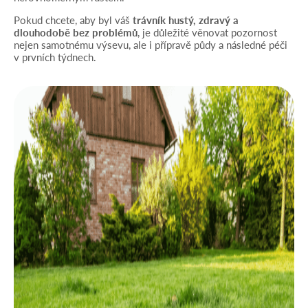
Pokud chcete, aby byl váš
trávník hustý, zdravý a
dlouhodobě bez problémů
, je důležité věnovat pozornost
nejen samotnému výsevu, ale i přípravě půdy a následné péči
v prvních týdnech.