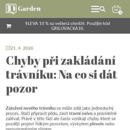
0
SLEVA 10 % na veškerá ohniště. Použijte kód
GRILOVACKA10.
21. 4. 2026
Chyby při zakládání
trávníku: Na co si dát
pozor
Založení nového trávníku
se může zdát jako jednoduchý
proces. Stačí připravit půdu, zasít
travní osivo
a pravidelně
zalévat. Právě v této fázi ale často vznikají chyby, které se
později projeví řídkým porostem, výskytem
plevele
nebo
nerovnoměrným růstem.