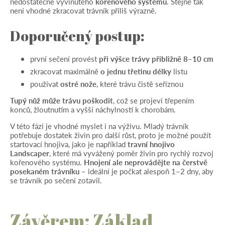
nedostatečně vyvinutého
kořenového systému
. Stejně tak
není vhodné zkracovat trávník příliš výrazně.
Doporučený postup:
první sečení provést
při výšce trávy přibližně 8–10 cm
zkracovat maximálně
o jednu třetinu délky
listu
používat
ostré nože
, které trávu čistě seříznou
Tupý nůž může trávu poškodit
, což se projeví třepením
konců, žloutnutím a vyšší náchylností k chorobám.
V této fázi je vhodné myslet i na výživu. Mladý trávník
potřebuje dostatek živin pro další růst, proto je možné použít
startovací hnojiva, jako je například
travní hnojivo
Landscaper
, které má vyvážený poměr živin pro rychlý rozvoj
kořenového systému.
Hnojení ale neprovádějte na čerstvě
posekaném trávníku
– ideální je počkat alespoň 1–2 dny, aby
se trávník po sečení zotavil.
Závěrem: Základ