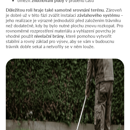
omezit
zhutňování půdy
v průběhu času
Důležitou roli hraje také samotné srovnání terénu.
Zároveň
je dobré už v této fázi zvážit instalaci
závlahového systému
–
jeho realizace je výrazně jednodušší před založením trávníku
než dodatečně, kdy by bylo nutné plochu znovu rozkopat. Pro
rovnoměrné rozprostření materiálu a vyhlazení povrchu je
vhodné použít
nivelační brány
, které pomohou vytvořit
stabilní a rovný základ pro výsev, aby se vám v budoucnu
trávník dobře sekal a netvořily se v něm louže.