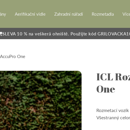
rány
Aerifikační vidle
Zahradní nářadí
Rozmetadla
Víc
SLEVA 10 % na veškerá ohniště. Použijte kód GRILOVACKA1
 AccuPro One
ICL Ro
One
Rozmetací vozík 
Všestranný celo