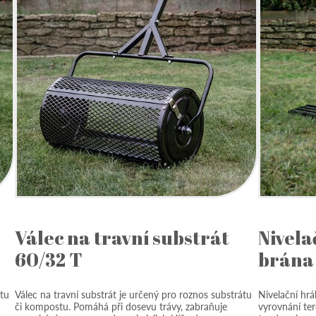
Válec na travní substrát
Nivela
60/32 T
brána 
átu
Válec na travní substrát je určený pro roznos substrátu
Nivelační hrá
či kompostu. Pomáhá při dosevu trávy, zabraňuje
vyrovnání ter