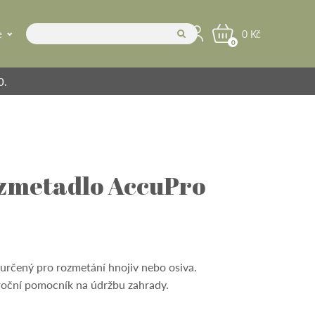
e
0 Kč
0
0.
zmetadlo AccuPro
určený pro rozmetání hnojiv nebo osiva.
roční pomocník na údržbu zahrady.