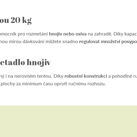
ou 20 kg
 pomocník pro rozmetání
hnojiv nebo osiva
na zahradě. Díky kapac
telnou mírou dávkování můžete snadno
regulovat množství posyp
etadlo hnojiv
lný i na nerovném terénu. Díky
robustní konstrukci
a pohodlné ru
mi plochy za minimum času oproti ručnímu rozhozu.