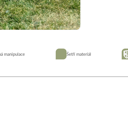
ná manipulace
Šetří materiál