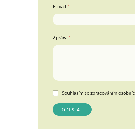
E-mail
*
Zpráva
*
G
Souhlasím se
zpracováním osobníc
D
P
R
ODESLAT
*