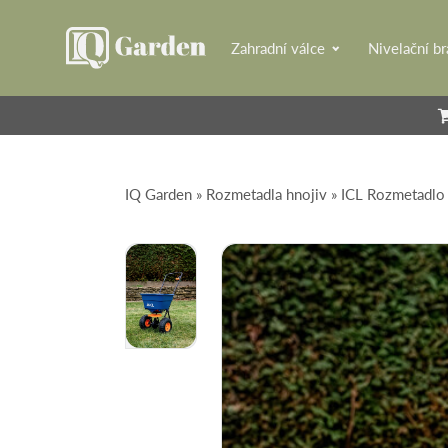
Zahradní válce
Nivelační b
IQ Garden
»
Rozmetadla hnojiv
» ICL Rozmetadlo