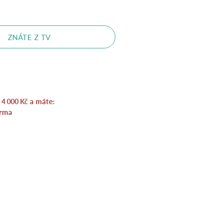
ZNÁTE Z TV
a
a máte:
4 000
Kč
rma