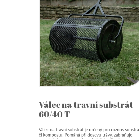
Válec na travní substrát
60/40 T
Válec na travní substrát je určený pro roznos substr
či kompostu. Pomáhá při dosevu trávy, zabraňuje