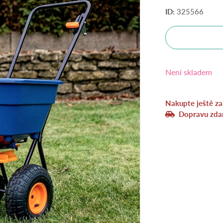
ID:
325566
Není skladem
Nakupte ještě z
Dopravu zda