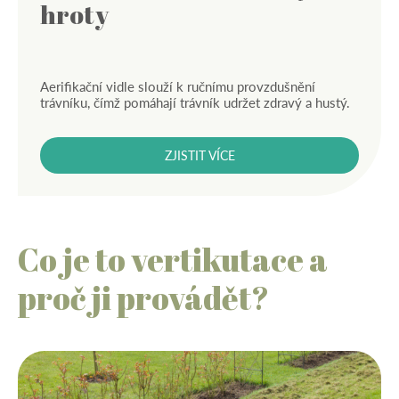
hroty
Aerifikační vidle slouží k ručnímu provzdušnění
trávníku, čímž pomáhají trávník udržet zdravý a hustý.
ZJISTIT VÍCE
Co je to vertikutace a
proč ji provádět?