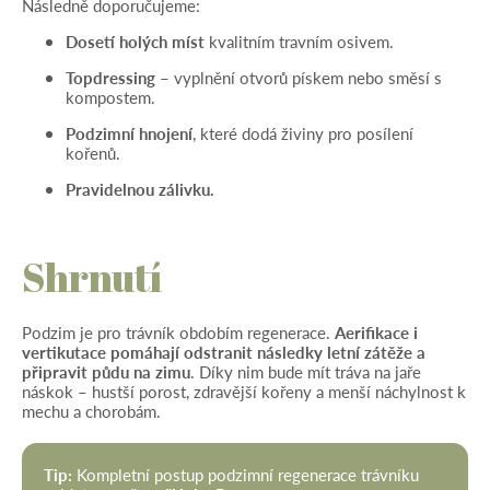
Následně doporučujeme:
Dosetí holých míst
kvalitním travním osivem.
Topdressing
– vyplnění otvorů pískem nebo směsí s
kompostem.
Podzimní hnojení
, které dodá živiny pro posílení
kořenů.
Pravidelnou zálivku.
Shrnutí
Podzim je pro trávník obdobím regenerace.
Aerifikace i
vertikutace pomáhají odstranit následky letní zátěže a
připravit půdu na zimu
. Díky nim bude mít tráva na jaře
náskok – hustší porost, zdravější kořeny a menší náchylnost k
mechu a chorobám.
Tip:
Kompletní postup podzimní regenerace trávníku