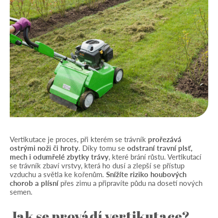
Vertikutace je proces, při kterém se trávník
prořezává
ostrými noži či hroty
. Díky tomu se
odstraní travní plsť,
mech i odumřelé zbytky trávy
, které brání růstu. Vertikutací
se trávník zbaví vrstvy, která ho dusí a zlepší se přístup
vzduchu a světla ke kořenům.
Snížíte riziko houbových
chorob a plísní
přes zimu a připravíte půdu na dosetí nových
semen.
Jak se provádí vertikutace?