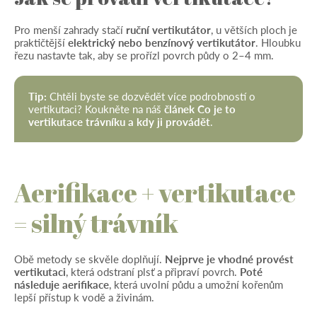
Pro menší zahrady stačí
ruční vertikutátor
, u větších ploch je
praktičtější
elektrický nebo benzínový vertikutátor
. Hloubku
řezu nastavte tak, aby se prořízl povrch půdy o 2–4 mm.
Tip:
Chtěli byste se dozvědět více podrobností o
vertikutaci? Koukněte na náš
článek Co je to
vertikutace trávníku a kdy ji provádět
.
Aerifikace + vertikutace
= silný trávník
Obě metody se skvěle doplňují.
Nejprve je vhodné provést
vertikutaci
, která odstraní plsť a připraví povrch.
Poté
následuje aerifikace
, která uvolní půdu a umožní kořenům
lepší přístup k vodě a živinám.