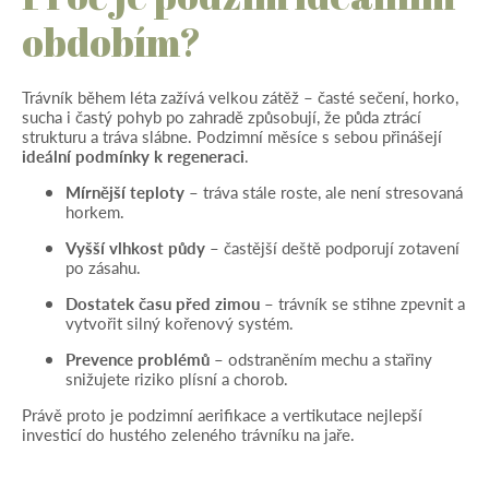
obdobím?
Trávník během léta zažívá velkou zátěž – časté sečení, horko,
sucha i častý pohyb po zahradě způsobují, že půda ztrácí
strukturu a tráva slábne. Podzimní měsíce s sebou přinášejí
ideální podmínky k regeneraci
.
Mírnější teploty
– tráva stále roste, ale není stresovaná
horkem.
Vyšší vlhkost půdy
– častější deště podporují zotavení
po zásahu.
Dostatek času před zimou
– trávník se stihne zpevnit a
vytvořit silný kořenový systém.
Prevence problémů
– odstraněním mechu a stařiny
snižujete riziko plísní a chorob.
Právě proto je podzimní aerifikace a vertikutace nejlepší
investicí do hustého zeleného trávníku na jaře.