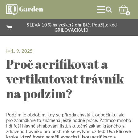
0
SLEVA 10 % na veškerá ohniště. Použijte kód
GRILOVACKA10.
1. 9. 2025
Proč aerifikovat a
vertikutovat trávník
na podzim?
Podzim je obdobím, kdy se příroda chystá k odpočinku, ale
pro zahrádkáře to znamená ještě hodně práce. Zatímco mnoho
lidí řeší hlavně shrabování listí, skutečný základ krásného a
zdravého trávníku pro příští rok se vytváří už teď.
Dva klíčové
kroky, které byste neměli vynechat, jsou aerifikace a