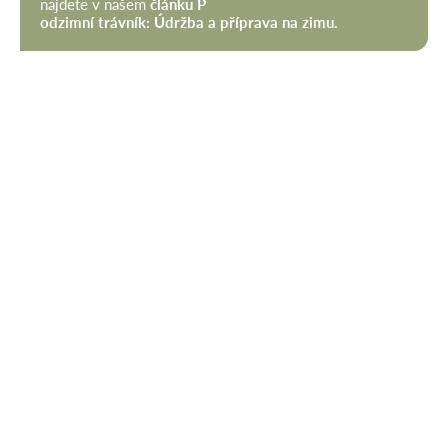
najdete v našem
článku P
odzimní trávník: Údržba a příprava na zimu
.