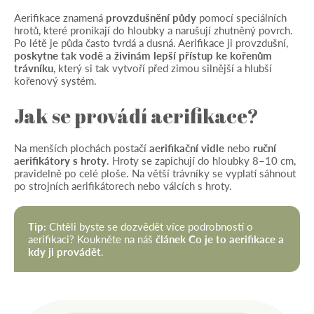
Aerifikace znamená
provzdušnění půdy
pomocí speciálních
hrotů, které pronikají do hloubky a narušují zhutněný povrch.
Po létě je půda často tvrdá a dusná. Aerifikace ji provzdušní,
poskytne tak vodě a živinám lepší přístup ke kořenům
trávníku
, který si tak vytvoří před zimou silnější a hlubší
kořenový systém.
Jak se provádí aerifikace?
Na menších plochách postačí
aerifikační vidle
nebo
ruční
aerifikátory s hroty
. Hroty se zapichují do hloubky 8–10 cm,
pravidelně po celé ploše. Na větší trávníky se vyplatí sáhnout
po strojních aerifikátorech nebo válcích s hroty.
Tip:
Chtěli byste se dozvědět více podrobností o
aerifikaci? Koukněte na náš
článek Co je to aerifikace a
kdy ji provádět
.