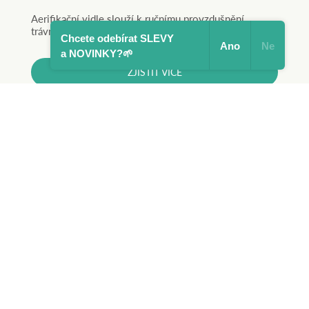
Aerifikační vidle slouží k ručnímu provzdušnění
trávníku, čímž pomáhají trávník udržet zdravý a hustý.
Chcete odebírat SLEVY
Ano
Ne
a NOVINKY?🌱
ZJISTIT VÍCE