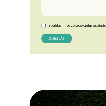
G
Souhlasím se
zpracováním osobníc
D
P
R
ODESLAT
*