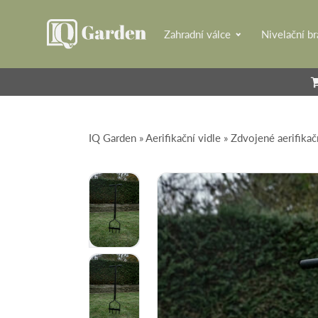
Zahradní válce
Nivelační b
IQ Garden
»
Aerifikační vidle
» Zdvojené aerifikačn