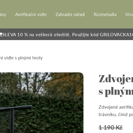
rány
Aerifikační vidle
Zahradní nářadí
Rozmetadla
Víc
SLEVA 10 % na veškerá ohniště. Použijte kód GRILOVACKA1
í vidle s plnými hroty
Zdvojen
s plným
Zdvojené aerifik
trávníku, čímž p
1 190
Kč