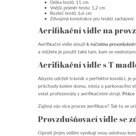
Délka hrotů: 11 cm
Vnější průměr hrotu: 1,2 cm
Rozteč hrotů: 6,6 cm
Zdvojená konstrukce pro hrubší zacházení
Aerifikační vidle na prov
Aerifikační vidle slouží
k ručnímu provzdušněn
a můžete je použít také tam, kam se nedostanou
Aerifikační vidle s T mad
Abyste udrželi trávník v perfektní kondici, je
průchody kolem domu, místa u parkovacího stán
volat profesionály s aerifikačními stroji.
Práce 
Zajímá vás více proces aerifikace? Tak to se ur
Provzdušňovací vidle se 
Oproti jiným vidlím vynikají svou odolnou kon