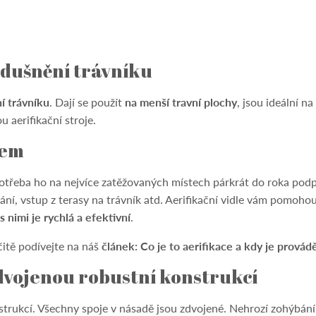
zdušnění trávníku
í trávníku
. Dají se použít
na menší travní plochy
, jsou ideální na
 aerifikační stroje.
lem
 potřeba ho na nejvíce zatěžovaných místech párkrát do roka podp
í, vstup z terasy na trávník atd. Aerifikační vidle vám pomohou
s nimi je rychlá a efektivní
.
čitě podívejte na náš
článek: Co je to aerifikace a kdy je provád
zdvojenou robustní konstrukcí
strukcí. Všechny spoje v násadě jsou zdvojené. Nehrozí zohýbání