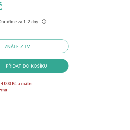
ní
Aktuální
č
cena
Doručíme za 1-2 dny
ⓘ
je:
990 Kč.
ZNÁTE Z TV
.
PŘIDAT DO KOŠÍKU
a
a máte:
4 000
Kč
rma