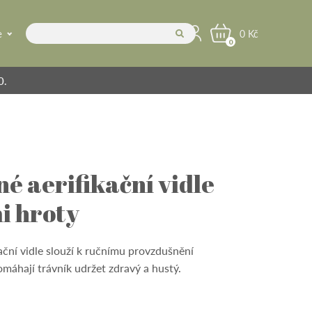
e
0 Kč
0
0.
é aerifikační vidle
i hroty
ační vidle slouží k ručnímu provzdušnění
omáhají trávník udržet zdravý a hustý.