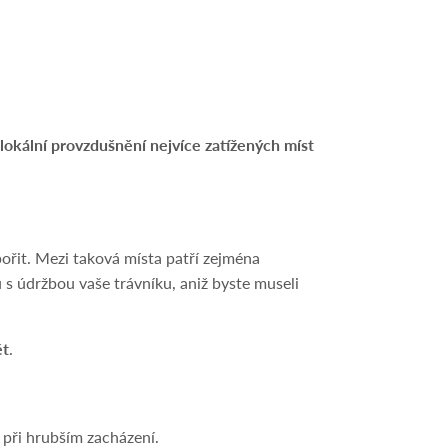
lokální provzdušnění nejvíce zatížených míst
ořit. Mezi taková místa patří zejména
 s údržbou vaše trávníku, aniž byste museli
ět
.
 při hrubším zacházení.