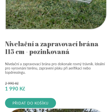
Nivelační a zapravovací brána
115 cm - pozinkovaná
Nivelační a zapravovací brána pro dokonale rovný trávník. Ideální
pro vyrovnání terénu, zapravení písku při aerifikaci nebo
topdressingu.
2 990
Kč
Původní
Aktuální
1 990
Kč
cena
cena
byla:
je:
PŘIDAT DO KOŠÍKU
2
1