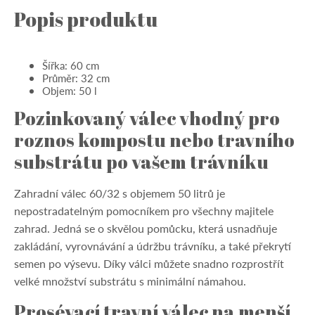
Popis produktu
Šířka: 60 cm
Průměr: 32 cm
Objem: 50 l
Pozinkovaný válec vhodný pro
roznos kompostu nebo travního
substrátu po vašem trávníku
Zahradní válec 60/32 s objemem 50 litrů je
nepostradatelným pomocníkem pro všechny majitele
zahrad. Jedná se o skvělou pomůcku, která usnadňuje
zakládání, vyrovnávání a údržbu trávníku, a také překrytí
semen po výsevu. Díky válci můžete snadno rozprostřít
velké množství substrátu s minimální námahou.
Prosévací travní válec na menší