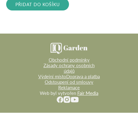
byla:
je:
PŘIDAT DO KOŠÍKU
3
2
990 Kč.
390 Kč.
Obchodní podmínky
Zásady ochrany osobních
údajů
Výdejní místo
Doprava a platba
Odstoupení od smlouvy
Reklamace
Web byl vytvořen
Fair Media