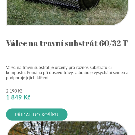
Válec na travní substrát 60/32 T
Válec na travní substrát je určený pro roznos substrátu či
kompostu. Pomáhá při dosevu trávy, zabraňuje vysychání semen a
podporuje jejich klíčení.
2 190
Kč
Původní
Aktuální
1 849
Kč
cena
cena
byla:
je:
PŘIDAT DO KOŠÍKU
2
1
190 Kč.
849 Kč.