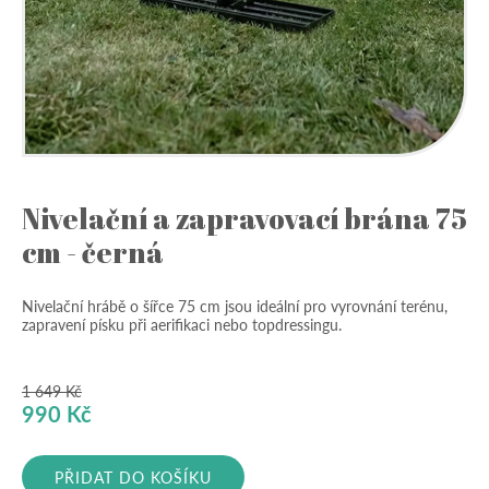
Nivelační a zapravovací brána 75
cm - černá
Nivelační hrábě o šířce 75 cm jsou ideální pro vyrovnání terénu,
zapravení písku při aerifikaci nebo topdressingu.
1 649
Kč
Původní
Aktuální
990
Kč
cena
cena
byla:
je:
PŘIDAT DO KOŠÍKU