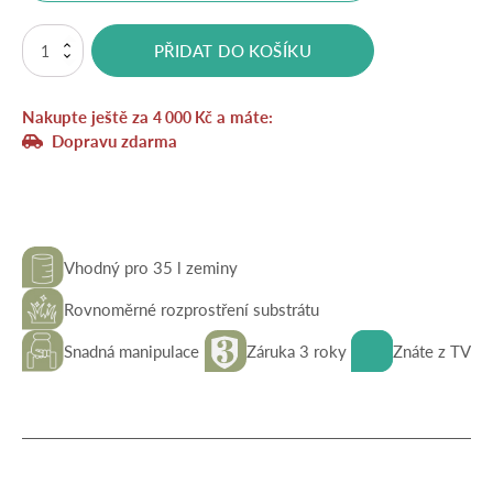
Válec
PŘIDAT DO KOŠÍKU
na
travní
substrát
Nakupte ještě za
a máte:
60/32
4 000
Kč
T
Dopravu zdarma
-
pozinkovaný
množství
Vhodný pro 35 l zeminy
Rovnoměrné rozprostření substrátu
Snadná manipulace
Záruka 3 roky
Znáte z TV