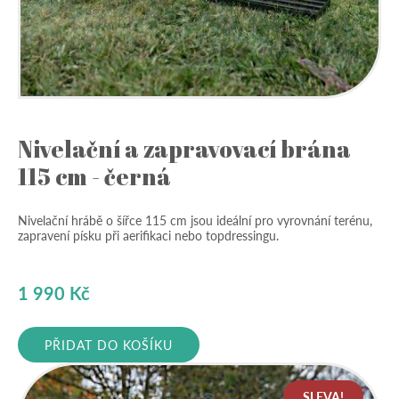
Nivelační a zapravovací brána
115 cm - černá
Nivelační hrábě o šířce 115 cm jsou ideální pro vyrovnání terénu,
zapravení písku při aerifikaci nebo topdressingu.
1 990
Kč
PŘIDAT DO KOŠÍKU
SLEVA!