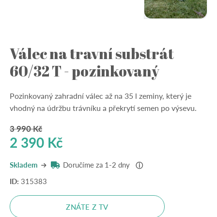
Válec na travní substrát
60/32 T - pozinkovaný
Pozinkovaný zahradní válec až na 35 l zeminy, který je
vhodný na údržbu trávníku a překrytí semen po výsevu.
3 990
Kč
Původní
Aktuální
2 390
Kč
cena
cena
Skladem
Doručíme za 1-2 dny
ⓘ
byla:
je:
ID:
315383
3
2
990 Kč.
390 Kč.
ZNÁTE Z TV