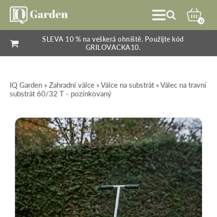
0
SLEVA 10 % na veškerá ohniště. Použijte kód
GRILOVACKA10.
IQ Garden
»
Zahradní válce
»
Válce na substrát
» Válec na travní
substrát 60/32 T - pozinkovaný