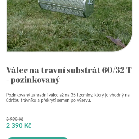
Válec na travní substrát 60/32 T
- pozinkovaný
Pozinkovaný zahradní válec až na 35 l zeminy, který je vhodný na
údržbu trávníku a překrytí semen po výsevu.
3 990
Kč
Původní
Aktuální
2 390
Kč
cena
cena