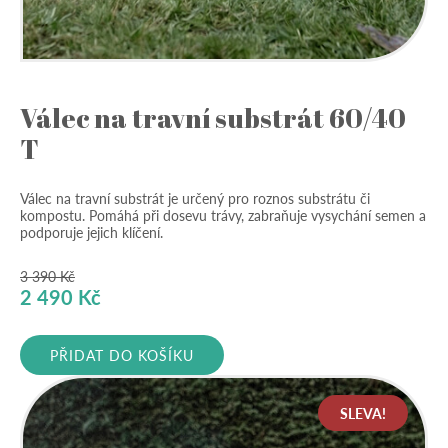
Válec na travní substrát 60/40
T
Válec na travní substrát je určený pro roznos substrátu či
kompostu. Pomáhá při dosevu trávy, zabraňuje vysychání semen a
podporuje jejich klíčení.
3 390
Kč
Původní
Aktuální
2 490
Kč
cena
cena
byla:
je:
PŘIDAT DO KOŠÍKU
3
2
390 Kč.
490 Kč.
SLEVA!