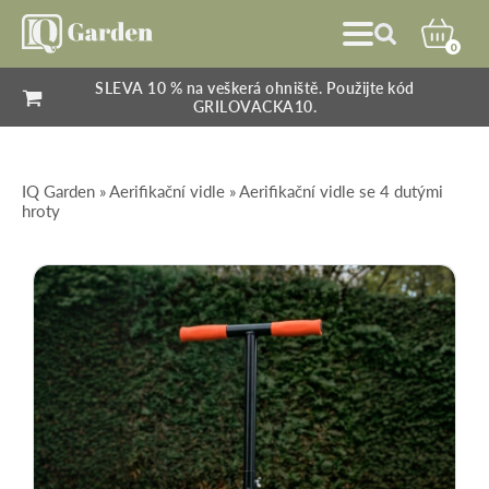
0
SLEVA 10 % na veškerá ohniště. Použijte kód
GRILOVACKA10.
IQ Garden
»
Aerifikační vidle
» Aerifikační vidle se 4 dutými
hroty