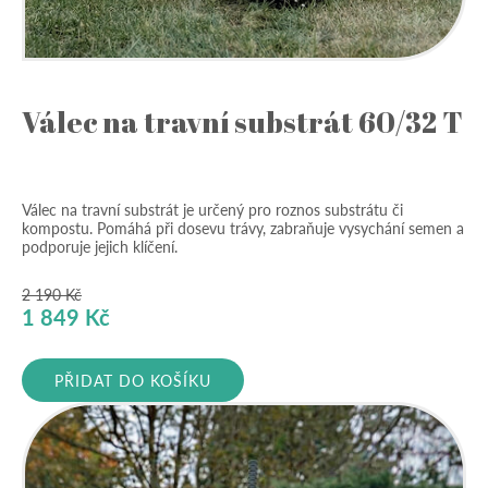
Válec na travní substrát 60/32 T
Válec na travní substrát je určený pro roznos substrátu či
kompostu. Pomáhá při dosevu trávy, zabraňuje vysychání semen a
podporuje jejich klíčení.
2 190
Kč
Původní
Aktuální
1 849
Kč
cena
cena
byla:
je:
PŘIDAT DO KOŠÍKU
2
1
190 Kč.
849 Kč.