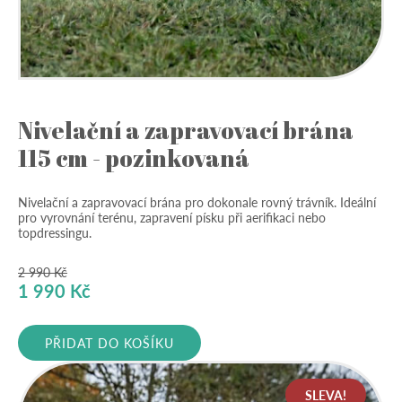
Nivelační a zapravovací brána
115 cm - pozinkovaná
Nivelační a zapravovací brána pro dokonale rovný trávník. Ideální
pro vyrovnání terénu, zapravení písku při aerifikaci nebo
topdressingu.
2 990
Kč
Původní
Aktuální
1 990
Kč
cena
cena
byla:
je:
PŘIDAT DO KOŠÍKU
2
1
990 Kč.
990 Kč.
SLEVA!