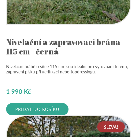
Nivelační a zapravovací brána
115 cm - černá
Nivelační hrábě o šířce 115 cm jsou ideální pro vyrovnání terénu,
zapravení písku při aerifikaci nebo topdressingu.
1 990
Kč
PŘIDAT DO KOŠÍKU
SLEVA!