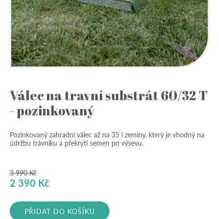
Válec na travní substrát 60/32 T
- pozinkovaný
Pozinkovaný zahradní válec až na 35 l zeminy, který je vhodný na
údržbu trávníku a překrytí semen po výsevu.
3 990
Kč
Původní
Aktuální
2 390
Kč
cena
cena
byla:
je:
PŘIDAT DO KOŠÍKU
3
2