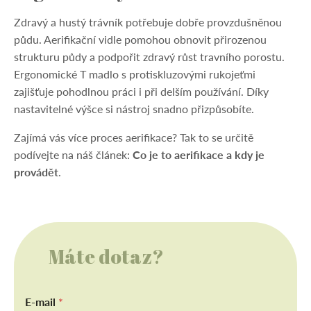
Zdravý a hustý trávník potřebuje dobře provzdušněnou
půdu. Aerifikační vidle pomohou obnovit přirozenou
strukturu půdy a podpořit zdravý růst travního porostu.
Ergonomické T madlo s protiskluzovými rukojeťmi
zajišťuje pohodlnou práci i při delším používání. Díky
nastavitelné výšce si nástroj snadno přizpůsobíte.
Zajímá vás více proces aerifikace? Tak to se určitě
podívejte na náš článek:
Co je to aerifikace a kdy je
provádět
.
Máte dotaz?
E-mail
*