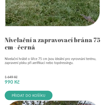
Nivelační a zapravovací brána 75
cm - černá
Nivelační hrábě o šířce 75 cm jsou ideální pro vyrovnání terénu,
zapravení písku při aerifikaci nebo topdressingu.
1 649
Kč
Původní
Aktuální
990
Kč
cena
cena
byla:
je:
PŘIDAT DO KOŠÍKU
1
990 Kč.
649 Kč.