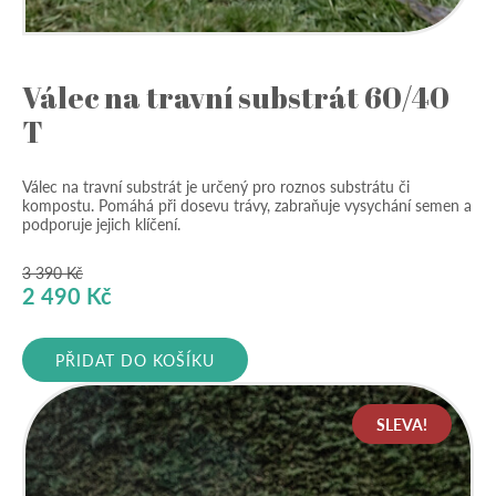
Válec na travní substrát 60/40
T
Válec na travní substrát je určený pro roznos substrátu či
kompostu. Pomáhá při dosevu trávy, zabraňuje vysychání semen a
podporuje jejich klíčení.
3 390
Kč
Původní
Aktuální
2 490
Kč
cena
cena
byla:
je:
PŘIDAT DO KOŠÍKU
3
2
390 Kč.
490 Kč.
SLEVA!