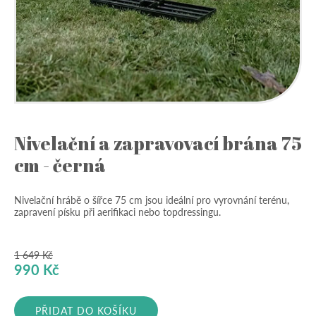
Nivelační a zapravovací brána 75
cm - černá
Nivelační hrábě o šířce 75 cm jsou ideální pro vyrovnání terénu,
zapravení písku při aerifikaci nebo topdressingu.
1 649
Kč
Původní
Aktuální
990
Kč
cena
cena
byla:
je:
PŘIDAT DO KOŠÍKU