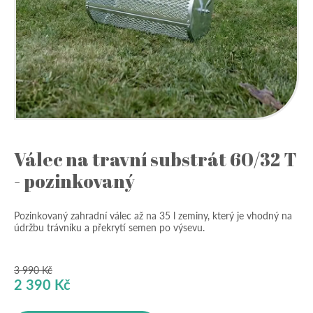
Válec na travní substrát 60/32 T
- pozinkovaný
Pozinkovaný zahradní válec až na 35 l zeminy, který je vhodný na
údržbu trávníku a překrytí semen po výsevu.
3 990
Kč
Původní
Aktuální
2 390
Kč
cena
cena