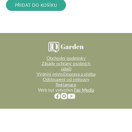
byla:
je:
PŘIDAT DO KOŠÍKU
3
2
990 Kč.
390 Kč.
Obchodní podmínky
Zásady ochrany osobních
údajů
Výdejní místo
Doprava a platba
Odstoupení od smlouvy
Reklamace
Web byl vytvořen
Fair Media