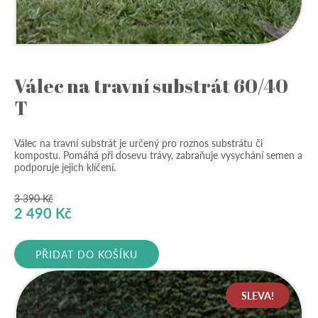
Válec na travní substrát 60/40
T
Válec na travní substrát je určený pro roznos substrátu či
kompostu. Pomáhá při dosevu trávy, zabraňuje vysychání semen a
podporuje jejich klíčení.
3 390
Kč
Původní
Aktuální
2 490
Kč
cena
cena
byla:
je:
PŘIDAT DO KOŠÍKU
3
2
390 Kč.
490 Kč.
SLEVA!