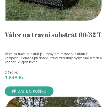
Válec na travní substrát 60/32 T
Válec na travní substrát je určený pro roznos substrátu či
kompostu. Pomáhá při dosevu trávy, zabraňuje vysychání semen a
podporuje jejich klíčení.
2 190
Kč
Původní
Aktuální
1 849
Kč
cena
cena
byla:
je:
PŘIDAT DO KOŠÍKU
2
1
190 Kč.
849 Kč.