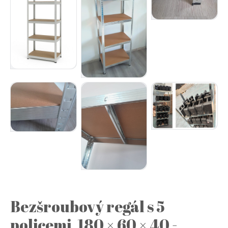
Bezšroubový regál s 5
policemi, 180 × 60 × 40 -