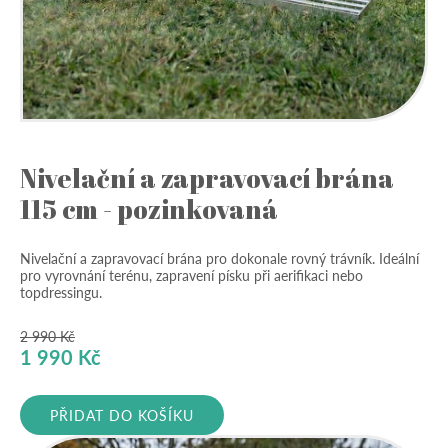
Nivelační a zapravovací brána
115 cm - pozinkovaná
Nivelační a zapravovací brána pro dokonale rovný trávník. Ideální
pro vyrovnání terénu, zapravení písku při aerifikaci nebo
topdressingu.
2 990
Kč
Původní
Aktuální
1 990
Kč
cena
cena
byla:
je:
PŘIDAT DO KOŠÍKU
2
1