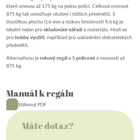
které unesou až 175 kg na jednu polici. Celková nosnost
875 kg tak umožňuje uložení i těžších předmětů. S
tloušťkou plechu 0,6 mm a nízkou hmotností 9,6 kg je
ideální nejen pro
skladování nářadí
a materiálu. Hodí se
pro
hobby využití
, například pro uskladnění sběratelských
předmětů.
Alternativou je
rohový regál s 5 policemi
a nosností až
875 kg.
Manuál k regálu
-
Stáhnout PDF
Máte dotaz?