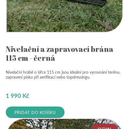
Nivelační a zapravovací brána
115 cm - černá
Nivelační hrábě o šířce 115 cm jsou ideální pro vyrovnání terénu,
zapravení písku při aerifikaci nebo topdressingu.
1 990
Kč
PŘIDAT DO KOŠÍKU