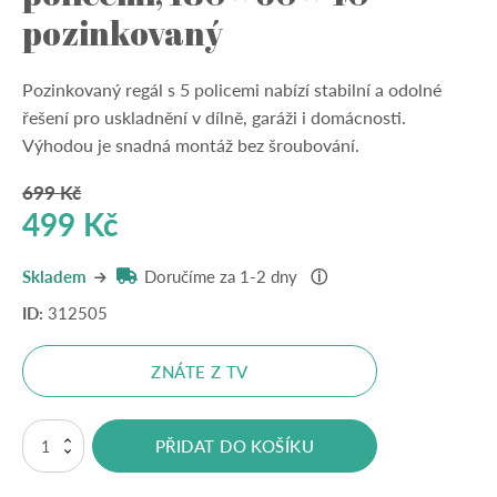
pozinkovaný
Pozinkovaný regál s 5 policemi nabízí stabilní a odolné
řešení pro uskladnění v dílně, garáži i domácnosti.
Výhodou je snadná montáž bez šroubování.
699
Kč
Původní
Aktuální
499
Kč
cena
cena
Skladem
Doručíme za 1-2 dny
ⓘ
byla:
je:
ID:
312505
699 Kč.
499 Kč.
ZNÁTE Z TV
Bezšroubový
PŘIDAT DO KOŠÍKU
regál
s
5