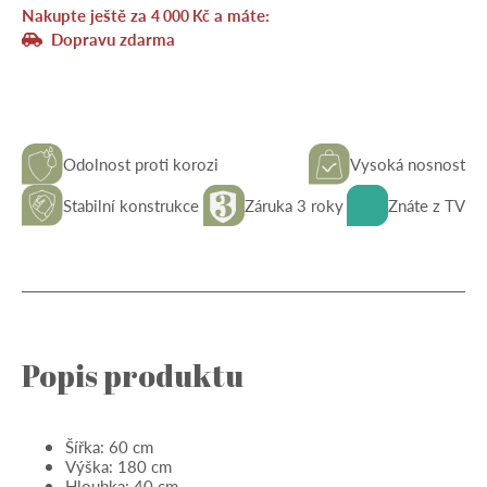
Nakupte ještě za
a máte:
policemi,
4 000
Kč
180
Dopravu zdarma
×
60
×
40
-
pozinkovaný
množství
Odolnost proti korozi
Vysoká nosnost
Stabilní konstrukce
Záruka 3 roky
Znáte z TV
Popis produktu
Šířka: 60 cm
Výška: 180 cm
Hloubka: 40 cm