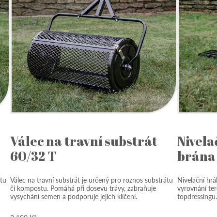
Válec na travní substrát
Nivela
60/32 T
brána 
átu
Válec na travní substrát je určený pro roznos substrátu
Nivelační hrá
či kompostu. Pomáhá při dosevu trávy, zabraňuje
vyrovnání ter
vysychání semen a podporuje jejich klíčení.
topdressingu