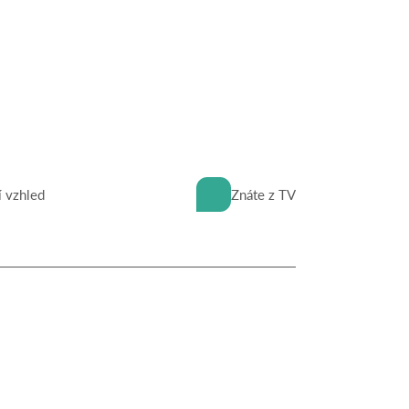
í vzhled
Znáte z TV