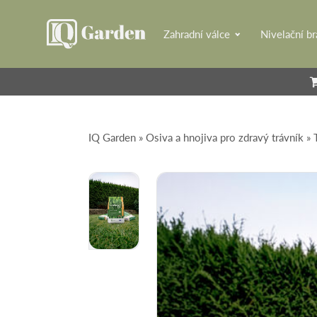
Zahradní válce
Nivelační b
IQ Garden
»
Osiva a hnojiva pro zdravý trávník
»