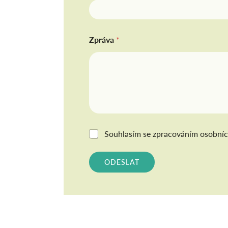
Zpráva
*
G
Souhlasím se
zpracováním osobníc
D
P
R
ODESLAT
*