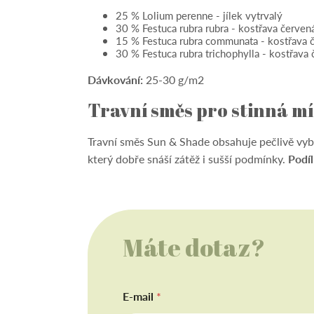
25 % Lolium perenne - jílek vytrvalý
30 % Festuca rubra rubra - kostřava červen
15 % Festuca rubra communata - kostřava če
30 % Festuca rubra trichophylla - kostřava 
Dávkování:
25-30 g/m2
Travní směs pro stinná mí
Travní směs Sun & Shade obsahuje pečlivě vyb
který dobře snáší zátěž i sušší podmínky.
Podíl
Máte dotaz?
E-mail
*