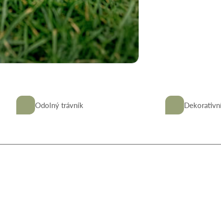
Odolný trávník
Dekorativn