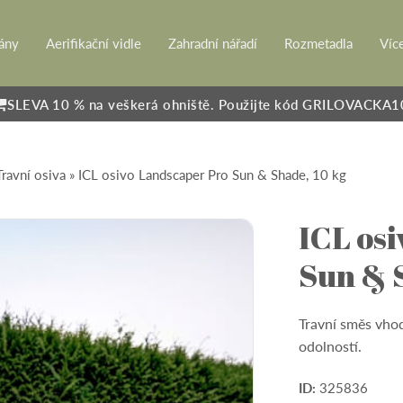
rány
Aerifikační vidle
Zahradní nářadí
Rozmetadla
Víc
SLEVA 10 % na veškerá ohniště. Použijte kód GRILOVACKA1
Travní osiva
» ICL osivo Landscaper Pro Sun & Shade, 10 kg
ICL os
Sun & 
Travní směs vhod
odolností.
ID:
325836