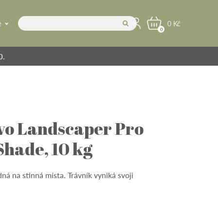
e
0 Kč
0
0.
ivo Landscaper Pro
Shade, 10 kg
ná na stinná místa. Trávník vyniká svoji