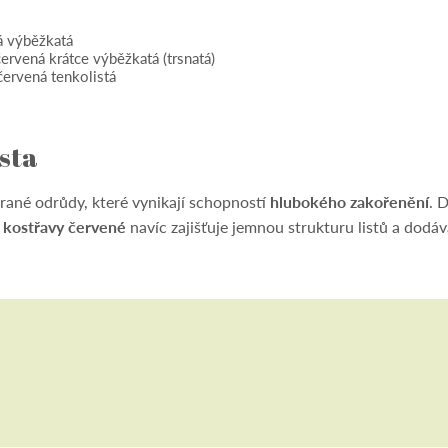
á výběžkatá
rvená krátce výběžkatá (trsnatá)
červená tenkolistá
sta
rané odrůdy, které vynikají schopností
hlubokého zakořenění
. 
 kostřavy červené
navíc zajišťuje jemnou strukturu listů a dodává