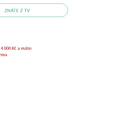
ZNÁTE Z TV
a
a máte:
4 000
Kč
rma