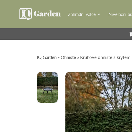
Zahradní válce
Nivelační b
IQ Garden
»
Ohniště
» Kruhové ohniště s krytem