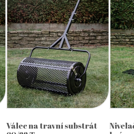
Válec na travní substrát
Nivela