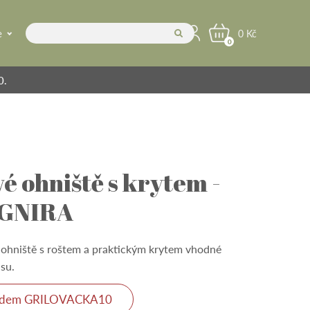
e
0 Kč
0
0.
é ohniště s krytem -
IGNIRA
ohniště s roštem a praktickým krytem vhodné
asu.
ódem GRILOVACKA10