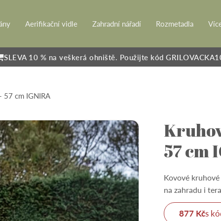
rány
Aerifikační vidle
Zahradní nářadí
Rozmetadla
Víc
SLEVA 10 % na veškerá ohniště. Použijte kód GRILOVACKA1
 - 57 cm IGNIRA
Kruhov
57 cm 
Kovové kruhové 
na zahradu i ter
877 Kč
s k