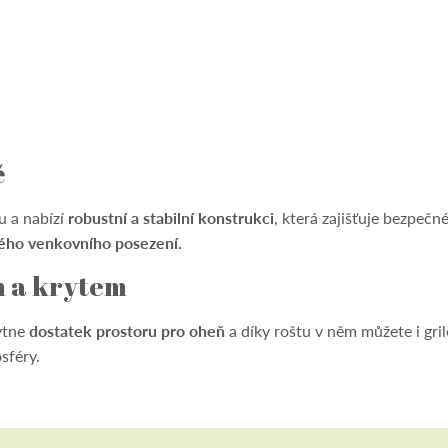
ě
u a nabízí
robustní a stabilní konstrukci
, která zajišťuje bezpečn
ého venkovního posezení.
m a krytem
ytne
dostatek prostoru pro oheň
a díky roštu v něm můžete i gril
sféry.