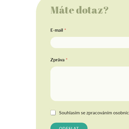
Máte dotaz?
E-mail
*
Zpráva
*
G
Souhlasím se
zpracováním osobníc
D
P
R
ODESLAT