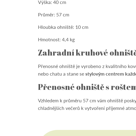
Výška: 40 cm
Průměr: 57 cm
Hloubka ohniště: 10 cm
Hmotnost: 4,4 kg
Zahradní kruhové ohništ
Přenosné ohniště je vyrobeno z kvalitního kov
nebo chatu a stane se
stylovým centrem každ
Přenosné ohniště s rošte
Vzhledem k průměru 57 cm vám ohniště posk
chladnějších večerů k vytvoření příjemné atmo