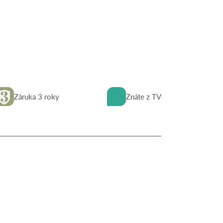
Záruka 3 roky
Znáte z TV