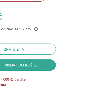
ní
Aktuální
č
cena
Doručíme za 1-2 dny
ⓘ
je:
974 Kč.
ZNÁTE Z TV
.
PŘIDAT DO KOŠÍKU
a
a máte:
4 000
Kč
rma