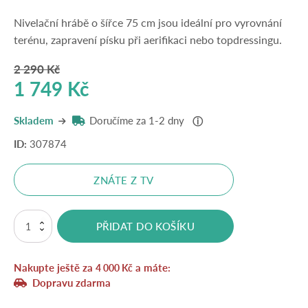
Nivelační hrábě o šířce 75 cm jsou ideální pro vyrovnání
terénu, zapravení písku při aerifikaci nebo topdressingu.
2 290
Kč
Původní
Aktuální
1 749
Kč
cena
cena
Skladem
Doručíme za 1-2 dny
ⓘ
byla:
je:
ID:
307874
2
1
290 Kč.
749 Kč.
ZNÁTE Z TV
Nivelační
PŘIDAT DO KOŠÍKU
a
zapravovací
brána
Nakupte ještě za
a máte:
75
4 000
Kč
cm
Dopravu zdarma
-
nerez