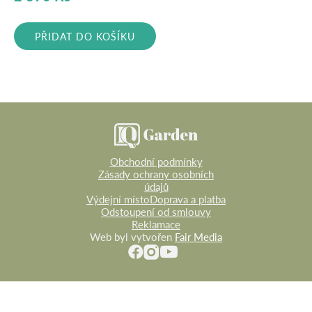
cena
cena
byla:
je:
PŘIDAT DO KOŠÍKU
3
2
990 Kč.
390 Kč.
Obchodní podmínky
Zásady ochrany osobních
údajů
Výdejní místo
Doprava a platba
Odstoupení od smlouvy
Reklamace
Web byl vytvořen
Fair Media