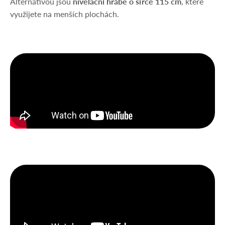
Alternativou jsou
nivelační hrábě o šířce 115 cm
, které
využijete na menších plochách.