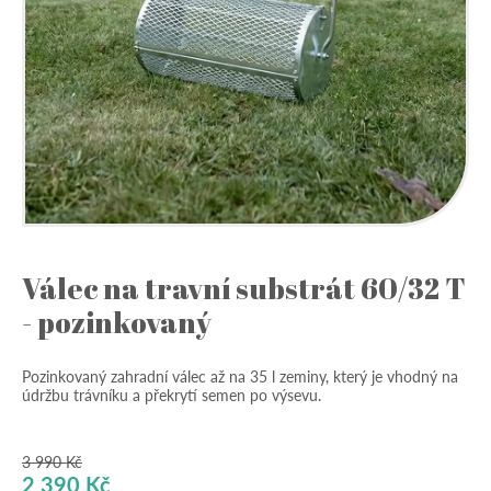
Válec na travní substrát 60/32 T
- pozinkovaný
Pozinkovaný zahradní válec až na 35 l zeminy, který je vhodný na
údržbu trávníku a překrytí semen po výsevu.
3 990
Kč
Původní
Aktuální
2 390
Kč