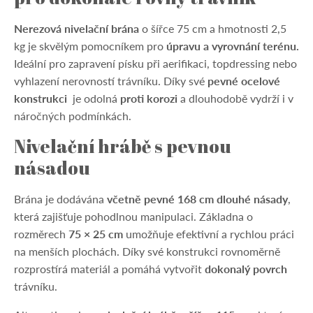
Nerezová nivelační brána
o šířce 75 cm a hmotnosti 2,5
kg je skvělým pomocníkem pro
úpravu a vyrovnání terénu.
Ideální pro zapravení písku při aerifikaci, topdressing nebo
vyhlazení nerovností trávníku. Díky své
pevné ocelové
konstrukci
je odolná
proti korozi
a dlouhodobě vydrží i v
náročných podmínkách.
Nivelační hrábě s pevnou
násadou
Brána je dodávána
včetně pevné 168 cm dlouhé násady
,
která zajišťuje pohodlnou manipulaci. Základna o
rozměrech
75 × 25 cm
umožňuje efektivní a rychlou práci
na menších plochách. Díky své konstrukci rovnoměrně
rozprostírá materiál a pomáhá vytvořit
dokonalý povrch
trávníku.