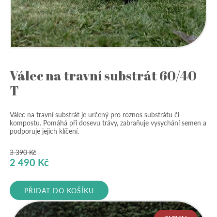
Válec na travní substrát 60/40
T
Válec na travní substrát je určený pro roznos substrátu či
kompostu. Pomáhá při dosevu trávy, zabraňuje vysychání semen a
podporuje jejich klíčení.
3 390
Kč
Původní
Aktuální
2 490
Kč
cena
cena
byla:
je:
PŘIDAT DO KOŠÍKU
3
2
390 Kč.
490 Kč.