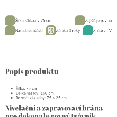
množství
Šířka základny 75 cm
Zajišťuje rovinu
Násada součástí
Záruka 3 roky
Znáte z TV
Popis produktu
Šířka: 75 cm
Délka násady: 168 cm
Rozměr základny: 75
×
25 cm
Nivelační a zapravovací brána
pro dokonale rovný trávník