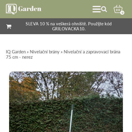
0
SLEVA 10 % na veškerá ohniště. Použijte kód
GRILOVACKA10.
IQ Garden
»
Nivelační brány
» Nivelační a zapravovací brána
75 cm - nerez