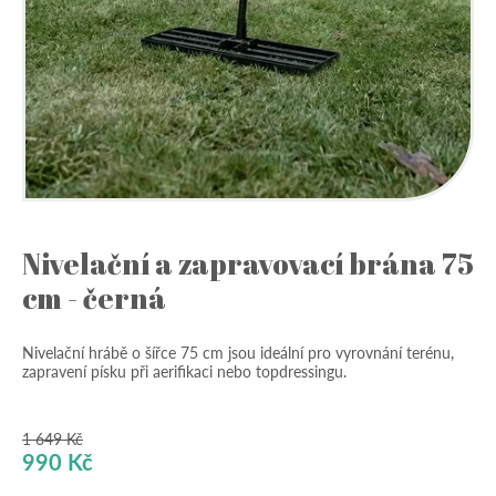
Nivelační a zapravovací brána 75
cm - černá
Nivelační hrábě o šířce 75 cm jsou ideální pro vyrovnání terénu,
zapravení písku při aerifikaci nebo topdressingu.
1 649
Kč
Původní
Aktuální
990
Kč
cena
cena