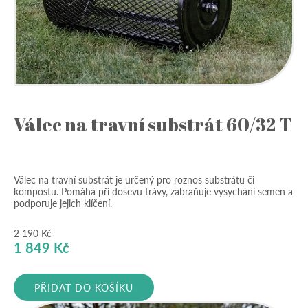
Válec na travní substrát 60/32 T
Válec na travní substrát je určený pro roznos substrátu či
kompostu. Pomáhá při dosevu trávy, zabraňuje vysychání semen a
podporuje jejich klíčení.
2 190
Kč
Původní
Aktuální
1 849
Kč
cena
cena
byla:
je:
PŘIDAT DO KOŠÍKU
2
1