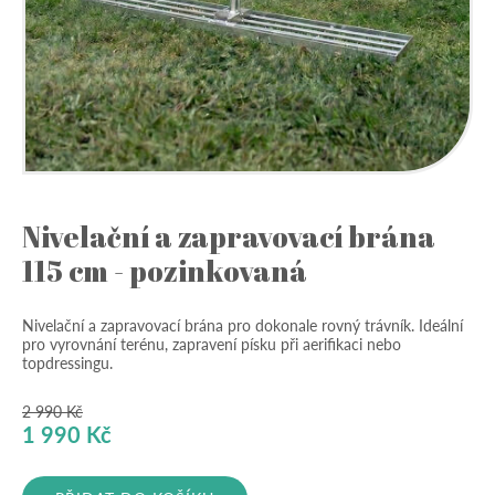
Nivelační a zapravovací brána
115 cm - pozinkovaná
Nivelační a zapravovací brána pro dokonale rovný trávník. Ideální
pro vyrovnání terénu, zapravení písku při aerifikaci nebo
topdressingu.
2 990
Kč
Původní
Aktuální
1 990
Kč
cena
cena
byla:
je: