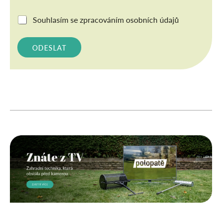
G
Souhlasím se
zpracováním osobních údajů
D
P
R
ODESLAT
*