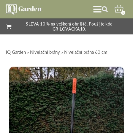
0
SLEVA 10 % na veškerá ohniště. Použijte kód
GRILOVACKA10.
IQ Garden
»
Nivelační brány
» Nivelační brána 60 cm