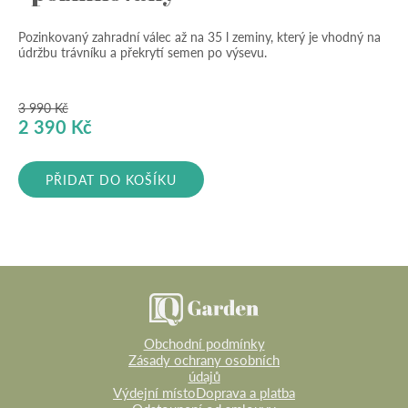
Pozinkovaný zahradní válec až na 35 l zeminy, který je vhodný na
údržbu trávníku a překrytí semen po výsevu.
3 990
Kč
Původní
Aktuální
2 390
Kč
cena
cena
byla:
je:
PŘIDAT DO KOŠÍKU
3
2
990 Kč.
390 Kč.
Obchodní podmínky
Zásady ochrany osobních
údajů
Výdejní místo
Doprava a platba