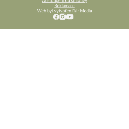
Odstoupení od smlouvy
Reklamace
Web byl vytvořen
Fair Media