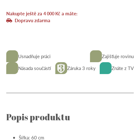
Nakupte ještě za
a máte:
4 000
Kč
Dopravu zdarma
Usnadňuje práci
Zajišťuje rovinu
Násada součástí
Záruka 3 roky
Znáte z TV
Popis produktu
Šířka: 60 cm