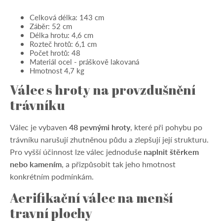
Celková délka: 143 cm
Záběr: 52 cm
Délka hrotu: 4,6 cm
Rozteč hrotů: 6,1 cm
Počet hrotů: 48
Materiál ocel - práškově lakovaná
Hmotnost 4,7 kg
Válec s hroty na provzdušnění
trávníku
Válec je vybaven
48 pevnými hroty
, které při pohybu po
trávníku narušují zhutněnou půdu a zlepšují její strukturu.
Pro vyšší účinnost lze válec jednoduše
naplnit štěrkem
nebo kamením
, a přizpůsobit tak jeho hmotnost
konkrétním podmínkám.
Aerifikační válec na menší
travní plochy