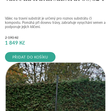
Válec na travní substrát je určený pro roznos substrátu či
kompostu. Pomáhá při dosevu trávy, zabraňuje vysychání semen a
podporuje jejich klíčení.
2 190
Kč
Původní
Aktuální
1 849
Kč
cena
cena
byla:
je:
PŘIDAT DO KOŠÍKU
2
1
190 Kč.
849 Kč.