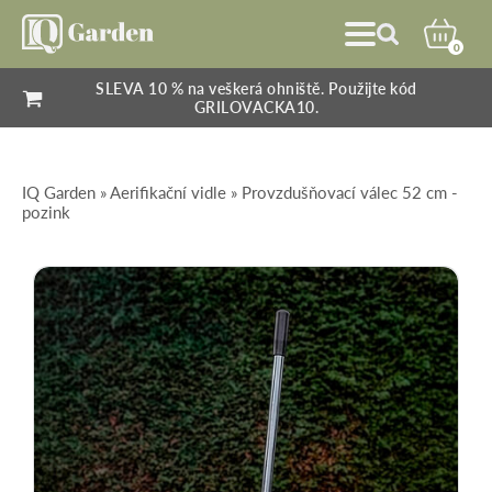
0
SLEVA 10 % na veškerá ohniště. Použijte kód
GRILOVACKA10.
IQ Garden
»
Aerifikační vidle
» Provzdušňovací válec 52 cm -
pozink