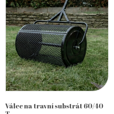
Válec na travní substrát 60/40
T