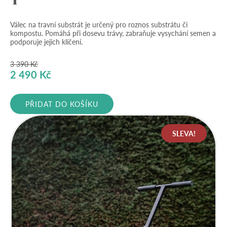
Válec na travní substrát je určený pro roznos substrátu či
kompostu. Pomáhá při dosevu trávy, zabraňuje vysychání semen a
podporuje jejich klíčení.
3 390
Kč
Původní
Aktuální
2 490
Kč
cena
cena
byla:
je:
PŘIDAT DO KOŠÍKU
3
2
390 Kč.
490 Kč.
SLEVA!