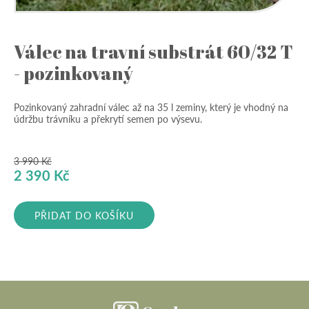
Válec na travní substrát 60/32 T
- pozinkovaný
Pozinkovaný zahradní válec až na 35 l zeminy, který je vhodný na
údržbu trávníku a překrytí semen po výsevu.
3 990
Kč
Původní
Aktuální
2 390
Kč
cena
cena
byla:
je:
PŘIDAT DO KOŠÍKU
3
2
990 Kč.
390 Kč.