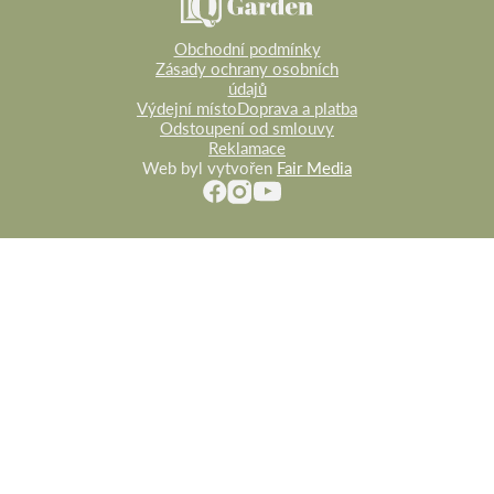
Obchodní podmínky
Zásady ochrany osobních
údajů
Výdejní místo
Doprava a platba
Odstoupení od smlouvy
Reklamace
Web byl vytvořen
Fair Media