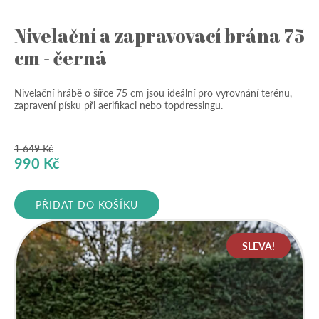
Nivelační a zapravovací brána 75
cm - černá
Nivelační hrábě o šířce 75 cm jsou ideální pro vyrovnání terénu,
zapravení písku při aerifikaci nebo topdressingu.
1 649
Kč
Původní
Aktuální
990
Kč
cena
cena
byla:
je:
PŘIDAT DO KOŠÍKU
1
990 Kč.
649 Kč.
SLEVA!