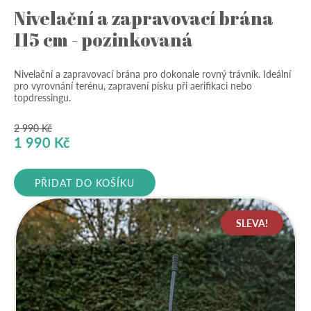
Nivelační a zapravovací brána
115 cm - pozinkovaná
Nivelační a zapravovací brána pro dokonale rovný trávník. Ideální
pro vyrovnání terénu, zapravení písku při aerifikaci nebo
topdressingu.
2 990
Kč
Původní
Aktuální
1 990
Kč
cena
cena
byla:
je:
PŘIDAT DO KOŠÍKU
2
1
990 Kč.
990 Kč.
SLEVA!