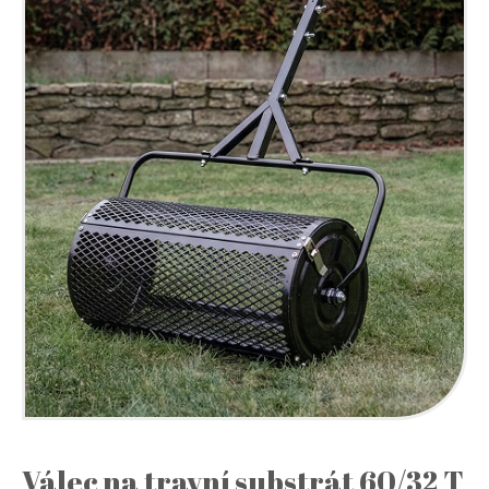
Válec na travní substrát 60/32 T