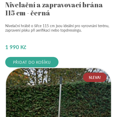
Nivelační a zapravovací brána
115 cm - černá
Nivelační hrábě o šířce 115 cm jsou ideální pro vyrovnání terénu,
zapravení písku při aerifikaci nebo topdressingu.
1 990
Kč
PŘIDAT DO KOŠÍKU
SLEVA!