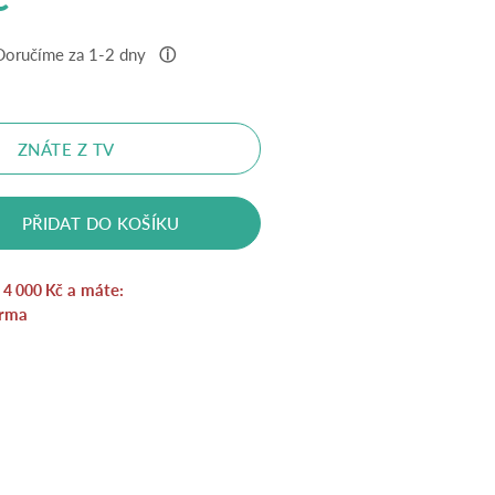
Doručíme za 1-2 dny
ⓘ
ZNÁTE Z TV
PŘIDAT DO KOŠÍKU
a
a máte:
4 000
Kč
rma