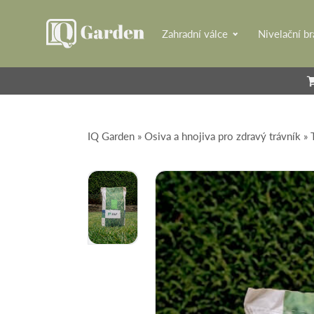
Zahradní válce
Nivelační b
IQ Garden
»
Osiva a hnojiva pro zdravý trávník
»