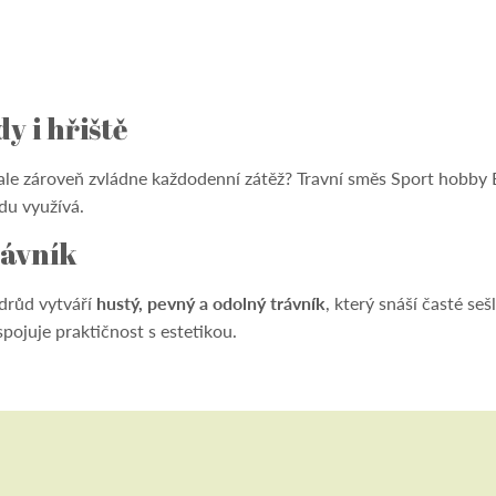
 i hřiště
 ale zároveň zvládne každodenní zátěž? Travní směs Sport hobby 
du využívá.
rávník
odrůd vytváří
hustý, pevný a odolný trávník
, který snáší časté se
spojuje praktičnost s estetikou.