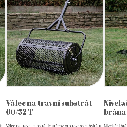
Válec na travní substrát
Nivela
60/32 T
brána 
átu
Válec na travní substrát je určený pro roznos substrátu
Nivelační hrá