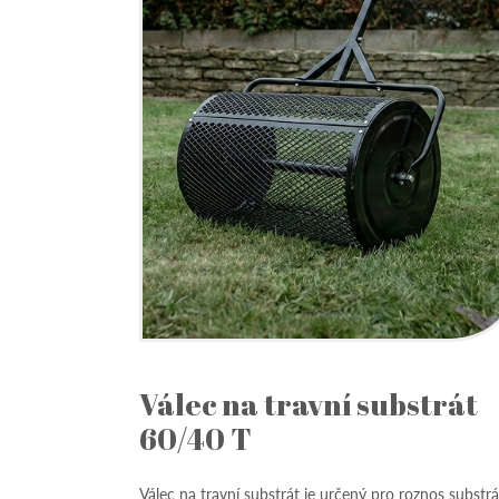
Válec na travní substrát
60/40 T
Válec na travní substrát je určený pro roznos substr