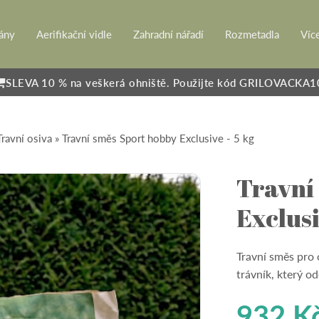
rány
Aerifikační vidle
Zahradní nářadí
Rozmetadla
Víc
SLEVA 10 % na veškerá ohniště. Použijte kód GRILOVACKA1
Travní osiva
» Travní směs Sport hobby Exclusive - 5 kg
Travní
Exclusi
Travní směs pro 
trávník, který od
932
K