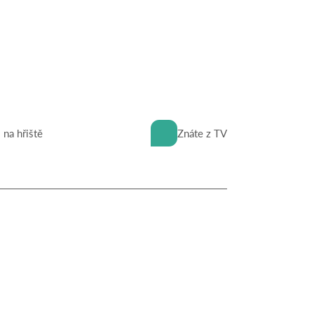
 na hřiště
Znáte z TV