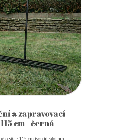
ční a zapravovací
115 cm - černá
bě o šířce 115 cm jsou ideální pro