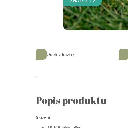
Odolný trávník
Popis produktu
Složení:
15 % lipnice luční