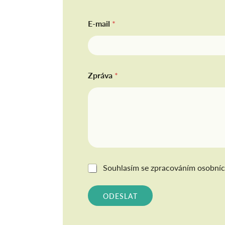
E-mail
*
Zpráva
*
G
Souhlasím se
zpracováním osobníc
D
P
R
ODESLAT
*