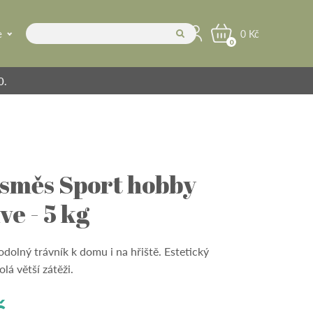
e
0 Kč
0
0.
 směs Sport hobby
ve - 5 kg
odolný trávník k domu i na hřiště. Estetický
olá větší zátěži.
č