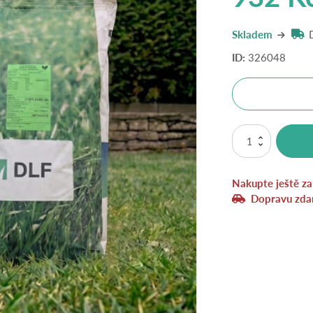
Skladem
ID:
326048
Travní
směs
Sport
hobby
Nakupte ještě z
Exclusive
-
Dopravu zda
5
kg
množství