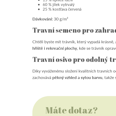
60 % jílek vytrvalý
25 % kostřava červená
Dávkování:
30 g/m²
Travní semeno pro zahrady
Chtěli byste mít trávník, který vypadá krásně,
hřiště i rekreační plochy
, kde se trávník oprav
Travní osivo pro odolný t
Díky vyváženému složení kvalitních travních 
zachovává
pěkný vzhled a sytou barvu
, takže 
Máte dotaz?