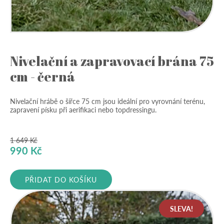
Nivelační a zapravovací brána 75
cm - černá
Nivelační hrábě o šířce 75 cm jsou ideální pro vyrovnání terénu,
zapravení písku při aerifikaci nebo topdressingu.
1 649
Kč
Původní
Aktuální
990
Kč
cena
cena
byla:
je:
PŘIDAT DO KOŠÍKU
1
990 Kč.
649 Kč.
SLEVA!