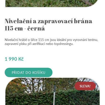
Nivelační a zapravovací brána
115 cm - černá
Nivelační hrábě o šířce 115 cm jsou ideální pro vyrovnání terénu,
zapravení písku při aerifikaci nebo topdressingu.
1 990
Kč
PŘIDAT DO KOŠÍKU
SLEVA!