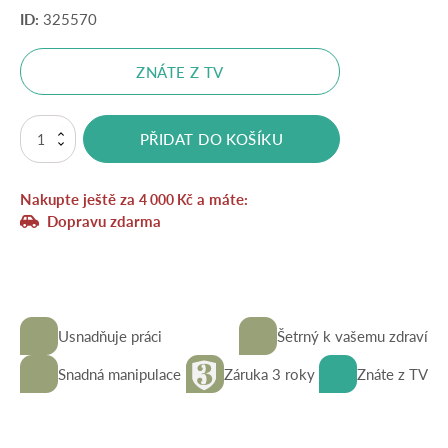
ID:
325570
ZNÁTE Z TV
Vytrhávač
PŘIDAT DO KOŠÍKU
plevele
s
teleskopickou
Nakupte ještě za
a máte:
rukojetí
4 000
Kč
množství
Dopravu zdarma
Usnadňuje práci
Šetrný k vašemu zdraví
Snadná manipulace
Záruka 3 roky
Znáte z TV