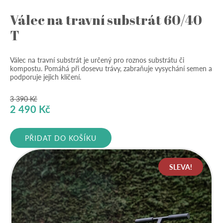
Válec na travní substrát 60/40
T
Válec na travní substrát je určený pro roznos substrátu či
kompostu. Pomáhá při dosevu trávy, zabraňuje vysychání semen a
podporuje jejich klíčení.
3 390
Kč
Původní
Aktuální
2 490
Kč
cena
cena
byla:
je:
PŘIDAT DO KOŠÍKU
3
2
390 Kč.
490 Kč.
SLEVA!