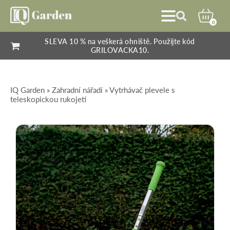
0
SLEVA 10 % na veškerá ohniště. Použijte kód
GRILOVACKA10.
IQ Garden
»
Zahradní nářadí
» Vytrhávač plevele s
teleskopickou rukojetí