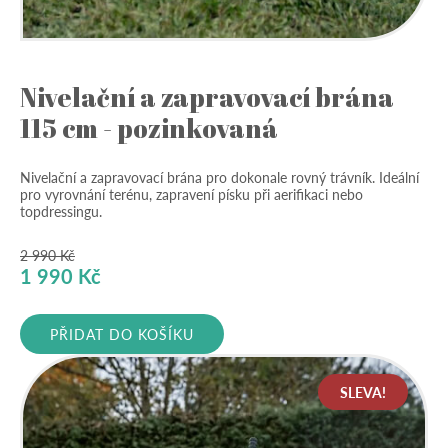
Nivelační a zapravovací brána
115 cm - pozinkovaná
Nivelační a zapravovací brána pro dokonale rovný trávník. Ideální
pro vyrovnání terénu, zapravení písku při aerifikaci nebo
topdressingu.
2 990
Kč
Původní
Aktuální
1 990
Kč
cena
cena
byla:
je:
PŘIDAT DO KOŠÍKU
2
1
990 Kč.
990 Kč.
SLEVA!