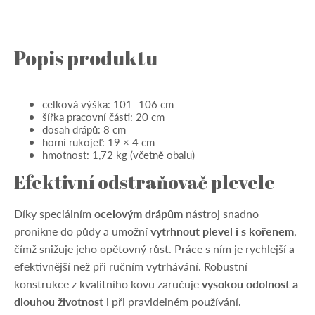
Popis produktu
celková výška: 101–106 cm
šířka pracovní části: 20 cm
dosah drápů: 8 cm
horní rukojeť: 19 × 4 cm
hmotnost: 1,72 kg (včetně obalu)
Efektivní odstraňovač plevele
Díky speciálním
ocelovým drápům
nástroj snadno
pronikne do půdy a umožní
vytrhnout plevel i s kořenem
,
čímž snižuje jeho opětovný růst. Práce s ním je rychlejší a
efektivnější než při ručním vytrhávání. Robustní
konstrukce z kvalitního kovu zaručuje
vysokou odolnost a
dlouhou životnost
i při pravidelném používání.