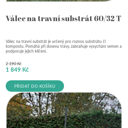
Válec na travní substrát 60/32 T
Válec na travní substrát je určený pro roznos substrátu či
kompostu. Pomáhá při dosevu trávy, zabraňuje vysychání semen a
podporuje jejich klíčení.
2 190
Kč
Původní
Aktuální
1 849
Kč
cena
cena
byla:
je:
PŘIDAT DO KOŠÍKU
2
1
190 Kč.
849 Kč.