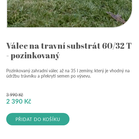
Válec na travní substrát 60/32 T
- pozinkovaný
Pozinkovaný zahradní válec až na 35 l zeminy, který je vhodný na
údržbu trávníku a překrytí semen po výsevu.
3 990
Kč
Původní
Aktuální
2 390
Kč
cena
cena
byla:
je:
PŘIDAT DO KOŠÍKU
3
2
990 Kč.
390 Kč.