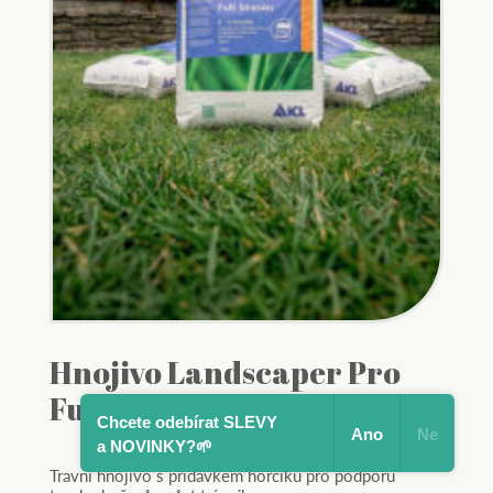
Hnojivo Landscaper Pro
Full Season 15 kg
Chcete odebírat SLEVY
Ano
Ne
a NOVINKY?🌱
Travní hnojivo s přídavkem hořčíku pro podporu