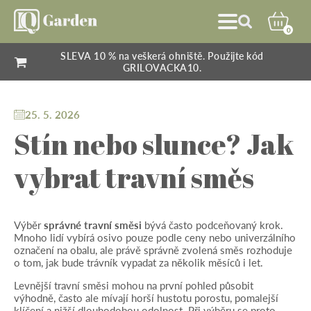
0
SLEVA 10 % na veškerá ohniště. Použijte kód
GRILOVACKA10.
25. 5. 2026
Stín nebo slunce? Jak
vybrat travní směs
Výběr
správné travní směsi
bývá často podceňovaný krok.
Mnoho lidí vybírá osivo pouze podle ceny nebo univerzálního
označení na obalu, ale právě správně zvolená směs rozhoduje
o tom, jak bude trávník vypadat za několik měsíců i let.
Levnější travní směsi mohou na první pohled působit
výhodně, často ale mívají horší hustotu porostu, pomalejší
klíčení a nižší dlouhodobou odolnost. Při výběru se proto