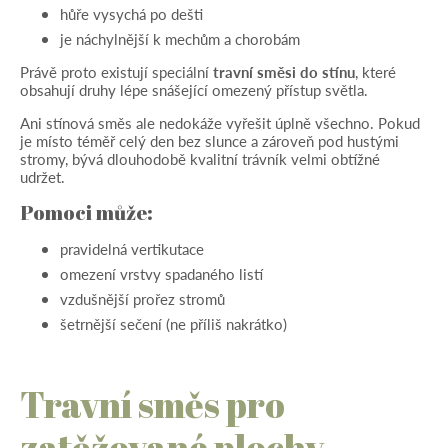
hůře vysychá po dešti
je náchylnější k mechům a chorobám
Právě proto existují speciální
travní směsi do stínu
,
které
obsahují druhy lépe snášející omezený přístup světla.
Ani stínová směs ale nedokáže vyřešit úplně všechno. Pokud
je místo téměř celý den bez slunce a zároveň pod hustými
stromy, bývá dlouhodobě kvalitní trávník velmi obtížné
udržet.
Pomoci může:
pravidelná vertikutace
omezení vrstvy spadaného listí
vzdušnější prořez stromů
šetrnější sečení (ne příliš nakrátko)
Travní směs pro
zatěžované plochy