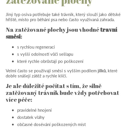
Jiný typ osiva potřebuje také trávník, který slouží jako dětské
hřiště, místo pro běhání psa nebo často využívaná zahrada.
Na zatěžované plochy jsou vhodné
travní
směsi
:
s rychlou regenerací
s vyšší odolností vůči sešlapu
které rychle obrůstají po poškození
Velmi často se používají směsi s vyšším podílem
jílků
, které
dobře snášejí zátěž a rychle klíčí.
Je ale důležité počítat s tím, že silně
zatěžovaný trávník bude vždy potřebovat
více péče:
pravidelné hnojení
dostatek vláhy
občasné dosévání poškozených míst