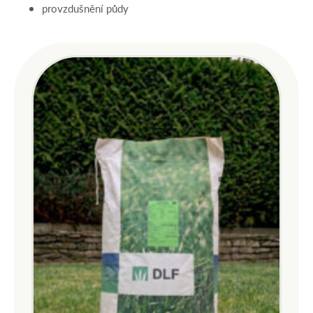
provzdušnění půdy