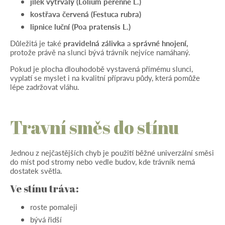
jílek vytrvalý (Lolium perenne L.)
kostřava červená (Festuca rubra)
lipnice luční (Poa pratensis L.)
Důležitá je také
pravidelná zálivka
a
správné hnojení,
protože právě na slunci bývá trávník nejvíce namáhaný.
Pokud je plocha dlouhodobě vystavená přímému slunci,
vyplatí se myslet i na kvalitní přípravu půdy, která pomůže
lépe zadržovat vláhu.
Travní směs do stínu
Jednou z nejčastějších chyb je použití běžné univerzální směsi
do míst pod stromy nebo vedle budov, kde trávník nemá
dostatek světla.
Ve stínu tráva:
roste pomaleji
bývá řidší