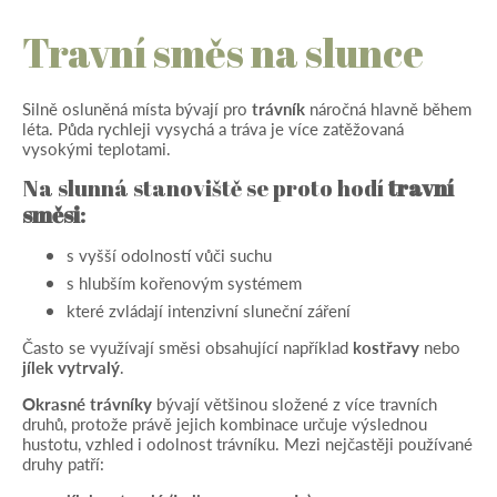
Travní směs na slunce
Silně osluněná místa bývají pro
trávník
náročná hlavně během
léta. Půda rychleji vysychá a tráva je více zatěžovaná
vysokými teplotami.
Na slunná stanoviště se proto hodí
travní
směsi
:
s vyšší odolností vůči suchu
s hlubším kořenovým systémem
které zvládají intenzivní sluneční záření
Často se využívají směsi obsahující například
kostřavy
nebo
jílek vytrvalý
.
Okrasné trávníky
bývají většinou složené z více travních
druhů, protože právě jejich kombinace určuje výslednou
hustotu, vzhled i odolnost trávníku. Mezi nejčastěji používané
druhy patří: