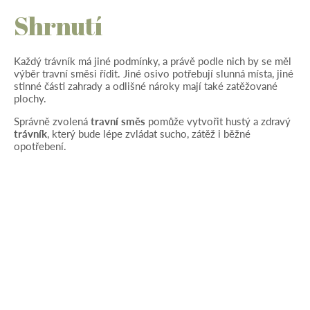
Shrnutí
Každý trávník má jiné podmínky, a právě podle nich by se měl
výběr travní směsi řídit. Jiné osivo potřebují slunná místa, jiné
stinné části zahrady a odlišné nároky mají také zatěžované
plochy.
Správně zvolená
travní směs
pomůže vytvořit hustý a zdravý
trávník
, který bude lépe zvládat sucho, zátěž i běžné
opotřebení.