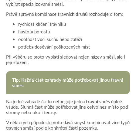
vybírat specializované směsi.
Právě správná kombinace
travních druhů
rozhoduje o tom:
rychlost klíčení trávníku
hustota porostu
odolnost vůči suchu nebo zátěži
potřeba dosévání poškozených míst
Při výběru se proto vyplatí sledovat nejen název směsi, ale i
její
složení
.
Tip: Každá část zahrady může potřebovat jinou travní
směs.
Na jedné zahradě často nefunguje jedna
travní směs
úplně
všude. Slunná část může potřebovat jiné osivo než místo pod
stromy nebo okolí terasy.
V některých případech proto dává smysl kombinovat více typů
travních směsí podle konkrétní části pozemku.